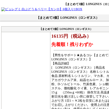
【まとめて3個】LONGINUS（
【まとめて3個】LONGINUS（ロンギヌス）
【まとめて3個】LONGINUS（ロンギヌス）
16135円（税込み）
先着順！残りわずか
【男性をサポート★あるコレ【まとめて
LONGINUS（ロンギヌス）】
【商品詳細】
[ LONGINUS（ロンギヌス） ] 商品名
LONGINUS（ロンギヌス） 名称 L-シ
食品 原材料名 L-シトルリン、マカ末、
アカガウクルア末、結晶セルロー ス、
粉、D-ソルビトール、竹炭色素、ショ糖
ステル、微粒酸化 ケイ素、L-アルギニン
15ｇ （250mｇ×60粒） 保存方法 高
射日光を避け涼しい所に保管して下さい
上がり方 1日1～￥2粒を目安に水または
でお召し 上がりください。 使用上の注意
合わない方は、使用を中止してください