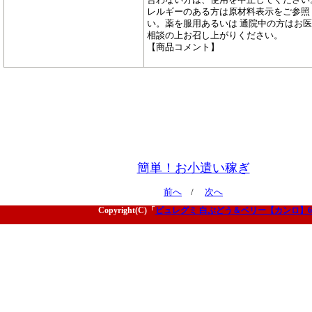
レルギーのある方は原材料表示をご参照
い。薬を服用あるいは 通院中の方はお
相談の上お召し上がりください。
【商品コメント】
簡単！お小遣い稼ぎ
前へ
/
次へ
Copyright(C)「
ピュレグミ 白ぶどう＆ベリー【カンロ】6