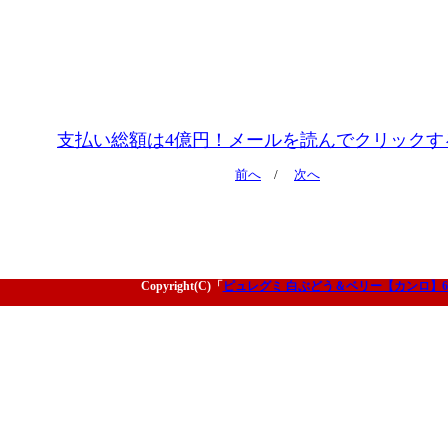
支払い総額は4億円！メールを読んでクリックす
前へ
/
次へ
Copyright(C)「
ピュレグミ 白ぶどう＆ベリー【カンロ】6